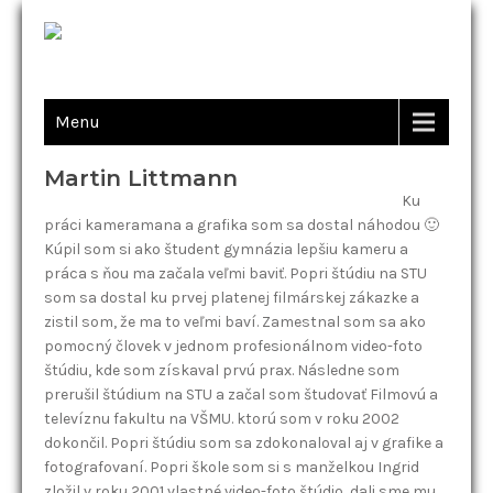
Menu
Martin Littmann
Ku
práci kameramana a grafika som sa dostal náhodou 🙂
Kúpil som si ako študent gymnázia lepšiu kameru a
práca s ňou ma začala veľmi baviť. Popri štúdiu na STU
som sa dostal ku prvej platenej filmárskej zákazke a
zistil som, že ma to veľmi baví. Zamestnal som sa ako
pomocný človek v jednom profesionálnom video-foto
štúdiu, kde som získaval prvú prax. Následne som
prerušil štúdium na STU a začal som študovať Filmovú a
televíznu fakultu na VŠMU. ktorú som v roku 2002
dokončil. Popri štúdiu som sa zdokonaloval aj v grafike a
fotografovaní. Popri škole som si s manželkou Ingrid
zložil v roku 2001 vlastné video-foto štúdio, dali sme mu