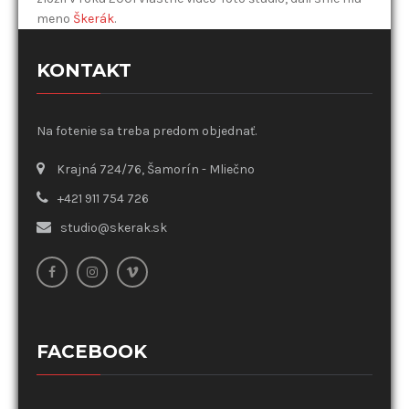
meno
Škerák
.
KONTAKT
Na fotenie sa treba predom objednať.
Krajná 724/76, Šamorín - Mliečno
+421 911 754 726
studio@skerak.sk
FACEBOOK