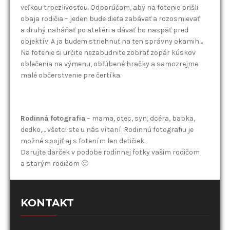
veľkou trpezlivosťou. Odporúčam, aby na fotenie prišli
obaja rodičia – jeden bude dieťa zabávať a rozosmievať
a druhý naháňať po ateliéri a dávať ho naspäť pred
objektív. A ja budem striehnuť na ten správny okamih…
Na fotenie si určite nezabudnite zobrať zopár kúskov
oblečenia na výmenu, obľúbené hračky a samozrejme
malé občerstvenie pre čertíka.
Rodinná fotografia
– mama, otec, syn, dcéra, babka,
dedko,… všetci ste u nás vítaní. Rodinnú fotografiu je
možné spojiť aj s fotením len detičiek.
Darujte darček v podobe rodinnej fotky vašim rodičom
a starým rodičom 🙂
KONTAKT