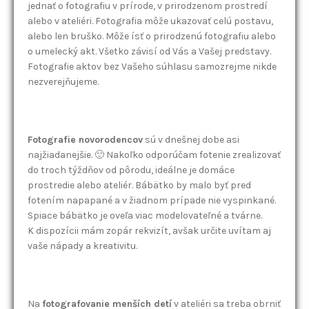
jednať o fotografiu v prírode, v prirodzenom prostredí
alebo v ateliéri. Fotografia môže ukazovať celú postavu,
alebo len bruško. Môže ísť o prirodzenú fotografiu alebo
o umelecký akt. Všetko závisí od Vás a Vašej predstavy.
Fotografie aktov bez Vašeho súhlasu samozrejme nikde
nezverejňujeme.
Fotografie novorodencov
sú v dnešnej dobe asi
najžiadanejšie. 🙂 Nakoľko odporúčam fotenie zrealizovať
do troch týždňov od pôrodu, ideálne je domáce
prostredie alebo ateliér. Bábätko by malo byť pred
fotením napapané a v žiadnom prípade nie vyspinkané.
Spiace bábätko je oveľa viac modelovateľné a tvárne.
K dispozícii mám zopár rekvizít, avšak určite uvítam aj
vaše nápady a kreativitu.
Na
fotografovanie menších detí
v ateliéri sa treba obrniť