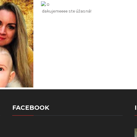
dakujemeeee ste úžasná!
FACEBOOK