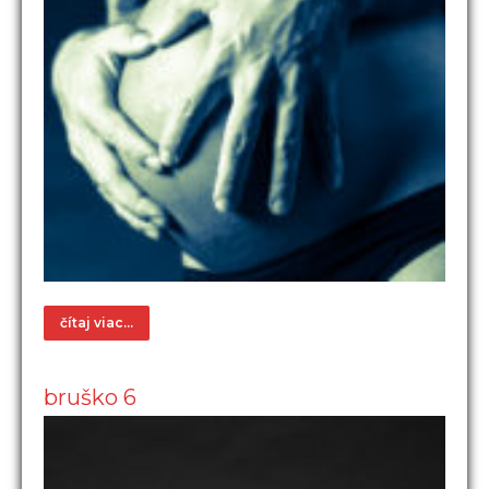
čítaj viac...
bruško 6