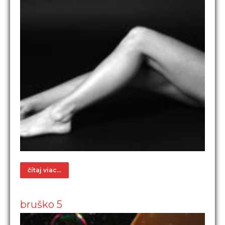
čítaj viac...
bruško 5