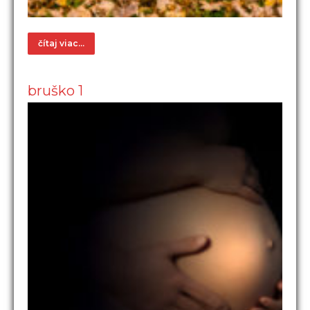
čítaj viac...
bruško 1