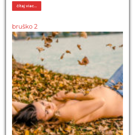
čítaj viac...
bruško 2