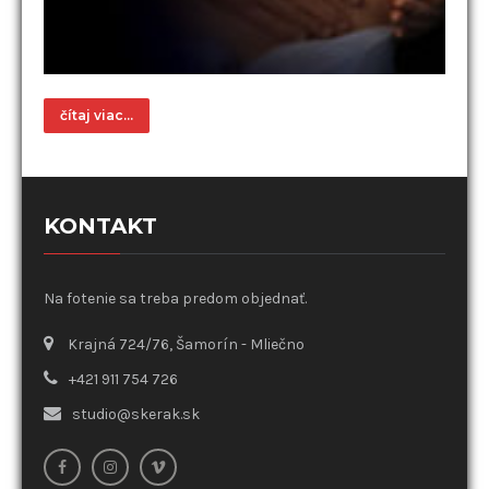
čítaj viac...
KONTAKT
Na fotenie sa treba predom objednať.
Krajná 724/76, Šamorín - Mliečno
+421 911 754 726
studio@skerak.sk