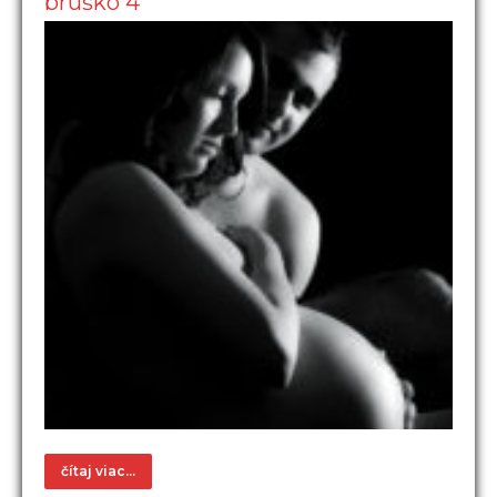
bruško 4
čítaj viac...