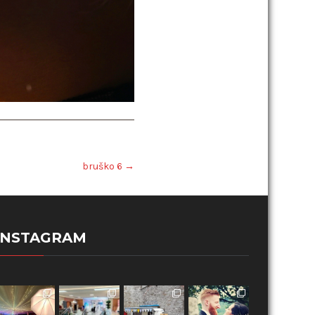
bruško 6
→
INSTAGRAM